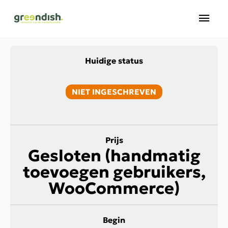
Ga
Hoo
naar
de
inhoud
Huidige status
NIET INGESCHREVEN
Prijs
Gesloten (handmatig
toevoegen gebruikers,
WooCommerce)
Begin