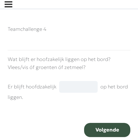
Teamchallenge 4
Wat blijft er hoofzakelijk liggen op het bord?
Vlees/vis
ó
f groenten
ó
f zetmeel?
Er blijft hoofdzakelijk
op het bord
liggen.